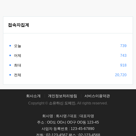
접속자집계
오늘
739
어제
743
최대
918
전체
20,720
회사소개
개인정보처리방침
서비스이용약관
Copyright ©
소유하신 도메인.
All rights reserved.
회사명 : 회사명 / 대표 : 대표자명
주소 : OO도 OO시 OO구 OO동 123-45
사업자 등록번호 : 123-45-67890
전화 : 02-123-4567 팩스 : 02-123-4568