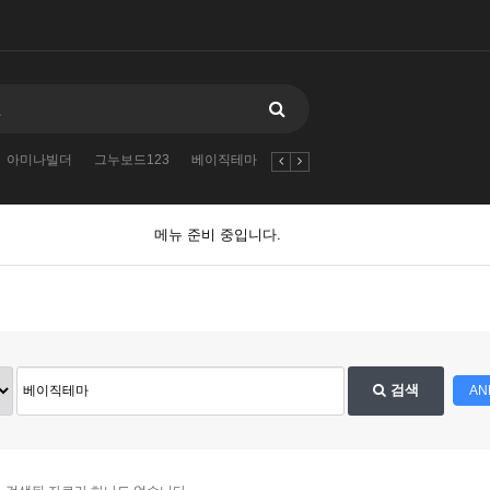
아미나빌더
그누보드123
베이직테마
영카트
nvOpzp
AND
아미나
메뉴 준비 중입니다.
검색
AN