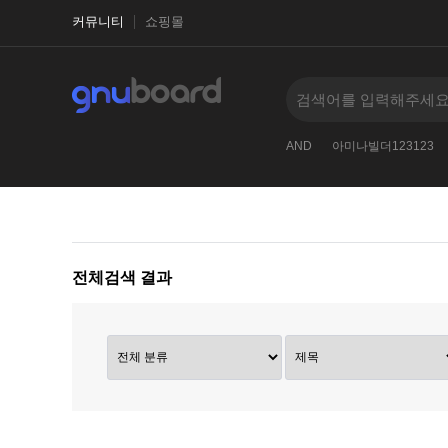
커뮤니티
쇼핑몰
그누보드123
베이직테마
영카트
nvOpzp
AND
아미나빌더123123
전체검색 결과