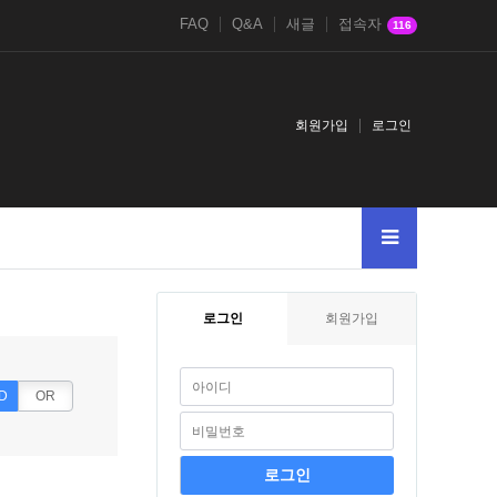
FAQ
Q&A
새글
접속자
116
회원가입
로그인
빌더123123
아미나빌더
그누보드123
베이직테마
로그인
회원가입
D
OR