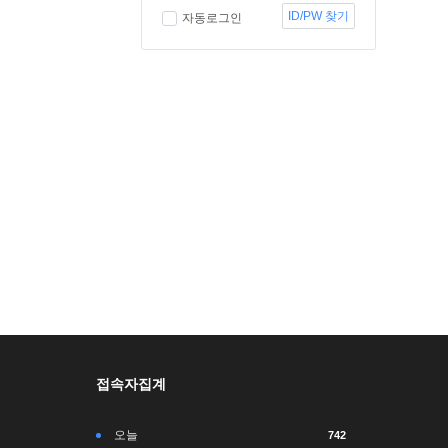
ID/PW 찾기
자동로그인
접속자집계
오늘
742