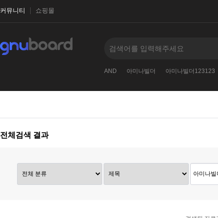
커뮤니티
쇼핑몰
누보드123
베이직테마
nvOpzp
AND
아미나빌더
아미나빌더123123
전체검색 결과