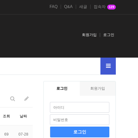
FAQ
Q&A
새글
접속자
129
회원가입
로그인
빌더123123
아미나빌더
그누보드123
영카트
로그인
회원가입
조회
날짜
69
07-28