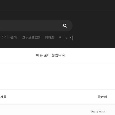
아미나빌더
그누보드123
영카트
베이직테마
nvOpzp
AND
아미나
메뉴 준비 중입니다.
제목
글쓴이
PaulEvide