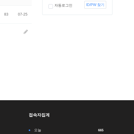
ID/PW 찾기
자동로그인
83
07-25
접속자집계
오늘
665