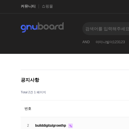
커뮤니티
쇼핑몰
그누보드123
영카트
베이직테마
nvOpzp
AND
아미나빌더123123
공지사항
Total 2건
1 페이지
번호
2
builddigitalgrowthp