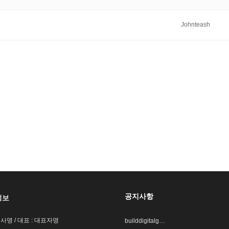
Johnteash
공지사항
정보
회사명 / 대표 : 대표자명
builddigitalg…