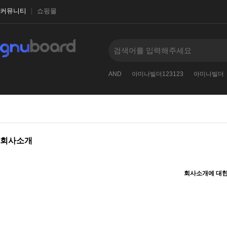
커뮤니티
쇼핑몰
베이직테마
영카트
nvOpzp
AND
아미나빌더123123
아미나빌더
회사소개
회사소개에 대한