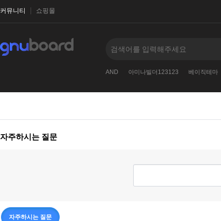
커뮤니티
쇼핑몰
아미나빌더
그누보드123
영카트
AND
아미나빌더123123
베이직테마
자주하시는 질문
자주하시는 질문