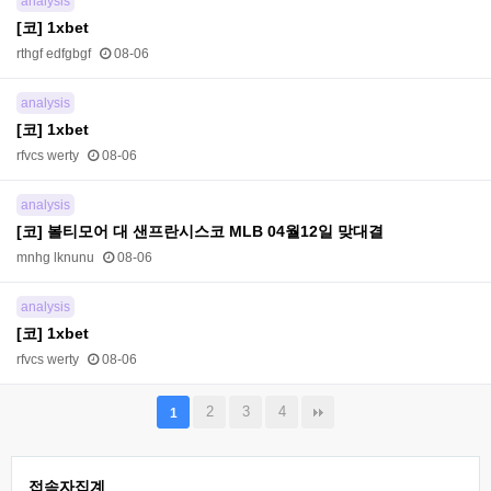
analysis
[코] 1xbet
rthgf edfgbgf
08-06
analysis
[코] 1xbet
rfvcs werty
08-06
analysis
[코] 볼티모어 대 샌프란시스코 MLB 04월12일 맞대결
mnhg lknunu
08-06
analysis
[코] 1xbet
rfvcs werty
08-06
2
3
4
1
접속자집계