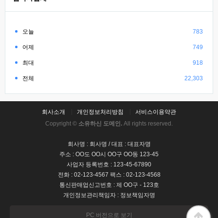
오늘
783
어제
749
최대
918
전체
22,303
회사소개
개인정보처리방침
서비스이용약관
Copyright ©
소유하신 도메인.
All rights reserved.
회사명 : 회사명 / 대표 : 대표자명
주소 : OO도 OO시 OO구 OO동 123-45
사업자 등록번호 : 123-45-67890
전화 : 02-123-4567 팩스 : 02-123-4568
통신판매업신고번호 : 제 OO구 - 123호
개인정보관리책임자 : 정보책임자명
PC 버전으로 보기